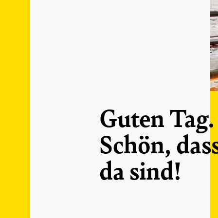
Guten Tag.
Schön, dass
da sind!