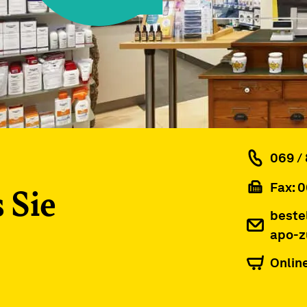
069 / 
Fax: 0
 Sie
beste
apo-z
Onlin