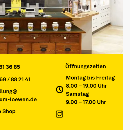
Öffnungszeiten
81 36 85
Montag bis Freitag
69 / 88 21 41
8.00 – 19.00 Uhr
llung@
Samstag
um-loewen.de
9.00 – 17.00 Uhr
e Shop